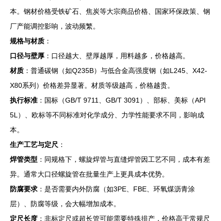
本。钢材价格受铁矿石、焦炭等大宗商品价格、国家环保政策、钢
厂产能调控影响，波动频繁。
规格与材质
：
口径与壁厚
：口径越大、壁厚越厚，用料越多，价格越高。
材质
：普通碳钢（如Q235B）与低合金高强度钢（如L245、X42-
X80系列）价格差异显著。材质等级越高，价格越贵。
执行标准
：国标（GB/T 9711、GB/T 3091）、部标、美标（API
5L）、欧标等不同标准对化学成分、力学性能要求不同，影响成
本。
生产工艺与定尺
：
焊管类型
：同规格下，螺旋焊管与直缝焊管因工艺不同，成本有差
异。通常大口径螺旋管在批量生产上更具成本优势。
防腐要求
：是否需要内外防腐（如3PE、FBE、环氧煤沥青涂
层）、防腐等级，会大幅增加成本。
定尺长度
：非标定尺或超长管可能需要特殊排产，价格高于常规尺