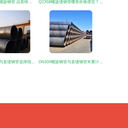
供应地下消防用螺旋钢管 品质铸就安全防线
Q235B螺旋缝钢管哪里价格便宜？全面解析选购与价格影响因素
结构用螺旋钢管与直缝钢管选择指南 厂家对比与应用分析
DN300螺旋钢管与直缝钢管米重计算方法详解