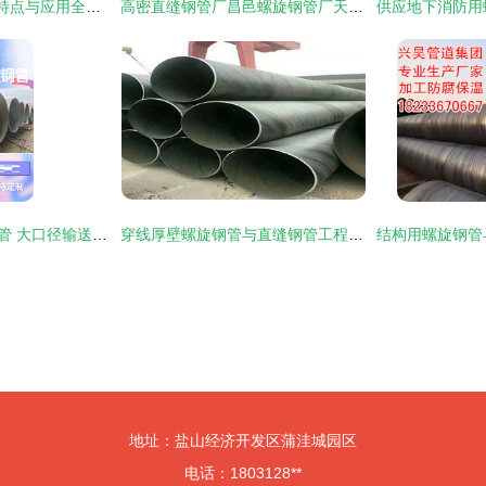
解析1020螺旋钢管 特点与应用全指南
高密直缝钢管厂昌邑螺旋钢管厂天元公司销往山东螺旋管，助力冶金矿产行业发展
沧州DN1600螺旋钢管 大口径输送利器
穿线厚壁螺旋钢管与直缝钢管工程规划指南
地址：盐山经济开发区蒲洼城园区
电话：1803128**