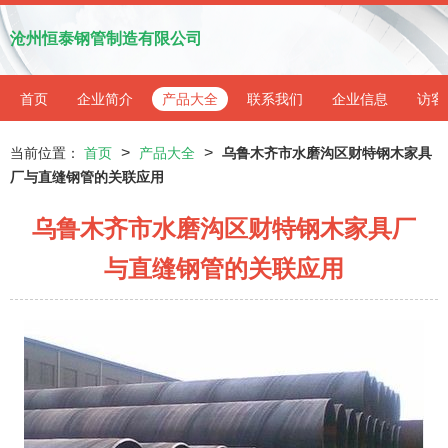
沧州恒泰钢管制造有限公司
首页
企业简介
产品大全
联系我们
企业信息
访客
>
>
当前位置：
首页
产品大全
乌鲁木齐市水磨沟区财特钢木家具
厂与直缝钢管的关联应用
乌鲁木齐市水磨沟区财特钢木家具厂
与直缝钢管的关联应用