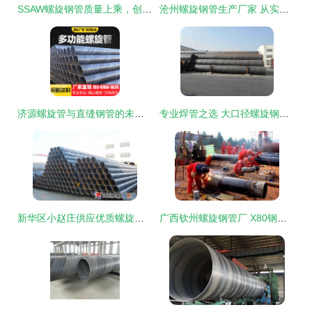
SSAW螺旋钢管质量上乘，创新工艺铸就基础工程坚实支撑
沧州螺旋钢管生产厂家 从实物到高清细节图的三重解析
济源螺旋管与直缝钢管的未来产业图景
专业焊管之选 大口径螺旋钢管与直缝钢管生产厂家解析
新华区小赵庄供应优质螺旋钢管——易登网助力区域产业腾飞
广西钦州螺旋钢管厂 X80钢级直缝钢管与螺旋钢管的高品质选择