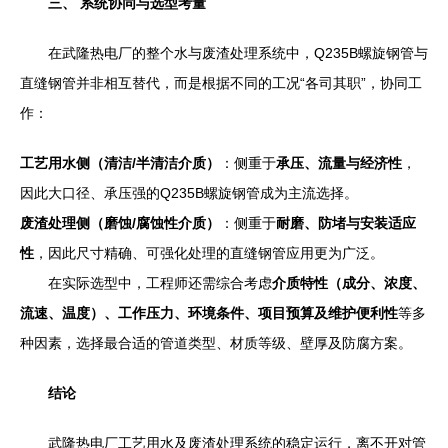
三、 系统协同与选型考量
在武隆热电厂的整个水与废渣处理系统中，Q235B螺旋钢管与
直缝钢管并非相互替代，而是根据不同的工况“各司其职”，协同工
作：
工艺用水侧（清洁/半清洁介质）
：侧重于
承压、流量与经济性
，
因此大口径、承压强的Q235B螺旋钢管成为主流选择。
废渣处理侧（磨蚀/腐蚀性介质）
：侧重于
耐磨、防堵与安装适应
性
，因此尺寸精确、可强化处理的直缝钢管应用更为广泛。
在实际选型中，工程师还需综合考虑
介质特性（成分、浓度、
流速、温度）、工作压力、环境条件、项目预算及维护便利性
等多
种因素，选择最合适的管道类型、材质等级、壁厚及防腐方案。
结论
武隆热电厂工艺用水及废渣处理系统的稳定运行，离不开对管