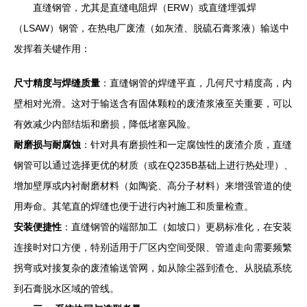
直缝钢管，尤其是直缝电阻焊（ERW）或直缝埋弧焊
（LSAW）钢管，在热电厂废渣（如灰渣、脱硫石膏浆液）输送中
发挥着关键作用：
尺寸精度与焊缝质量
：直缝钢管的焊缝平直，几何尺寸精度高，内
壁相对光滑。这对于输送含有固体颗粒的废渣浆液至关重要，可以
有效减少内部结垢和磨损，降低堵塞风险。
耐磨损与耐腐蚀
：针对具有磨损性和一定腐蚀性的废渣介质，直缝
钢管可以通过选择更优的材质（或在Q235B基础上进行热处理）、
增加壁厚或内衬耐磨材料（如陶瓷、高分子材料）来增强管道的使
用寿命。其笔直的焊缝也便于进行内衬施工和质量检查。
安装便捷性
：直缝钢管的端部加工（如坡口）更易标准化，在安装
连接时对口方便，特别适用于厂区内空间受限、管道走向需要频繁
拐弯或对接复杂的废渣输送管网，如从除尘器到渣仓、从脱硫系统
到石膏脱水区域的管线。